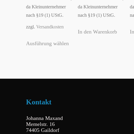
da Kleinunternehmer
da Kleinunternehmer
da
nach §19 (1) UStG.
nach §19 (1) UStG.
na
zzgl.
Versandkosten
In den Warenkorb
I
Dieses
Ausführung wählen
Produkt
weist
mehrere
Varianten
auf.
Die
Kontakt
Optionen
können
Johanna Maxand
auf
Memelstr. 16
74405 Gaildorf
der