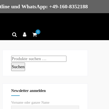
tline und WhatsApp: +49-160-8352188
0
Suchen
nach:
Suchen
Newsletter anmelden
Vorname oder ganzer Name