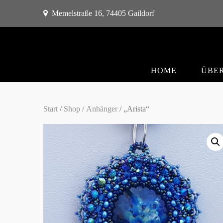
Memelstraße 16, 74405 Gaildorf
HOME
ÜBER
Start
/
Shop
/
Anhänger
/ „Arista“