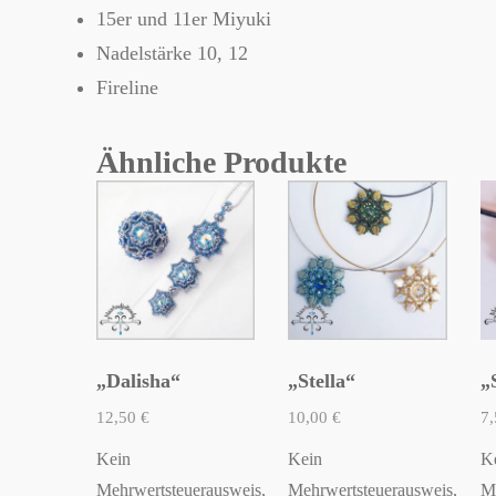
15er und 11er Miyuki
Nadelstärke 10, 12
Fireline
Ähnliche Produkte
„Dalisha“
„Stella“
„
12,50
€
10,00
€
7
Kein
Kein
K
Mehrwertsteuerausweis,
Mehrwertsteuerausweis,
Me