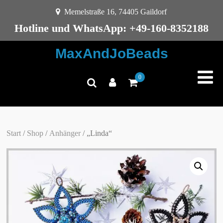
Memelstraße 16, 74405 Gaildorf
Hotline und WhatsApp: +49-160-8352188
MaxAndJoBeads
0
Start
/
Shop
/
Anhänger
/ „Linda“