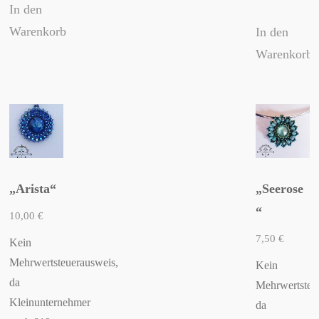
In den
Warenkorb
In den
Warenkorb
„Arista“
„Seerose
“
10,00
€
7,50
€
Kein
Mehrwertsteuerausweis,
Kein
da
Mehrwertsteu
Kleinunternehmer
da