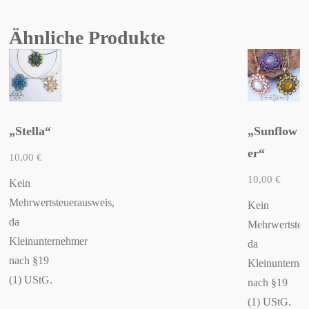
Ähnliche Produkte
„Stella“
„Sunflow
er“
10,00
€
10,00
€
Kein
Mehrwertsteuerausweis,
Kein
da
Mehrwertsteu
Kleinunternehmer
da
nach §19
Kleinunterne
(1) UStG.
nach §19
(1) UStG.