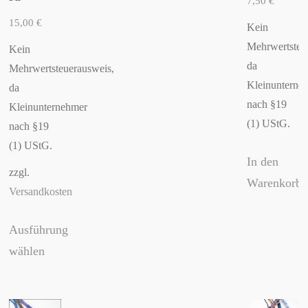
7,50
€
15,00
€
Kein
Mehrwertsteu
Kein
da
Mehrwertsteuerausweis,
Kleinunterne
da
nach §19
Kleinunternehmer
(1) UStG.
nach §19
(1) UStG.
In den
zzgl.
Warenkorb
Versandkosten
Ausführung
wählen
Dieses
Produkt