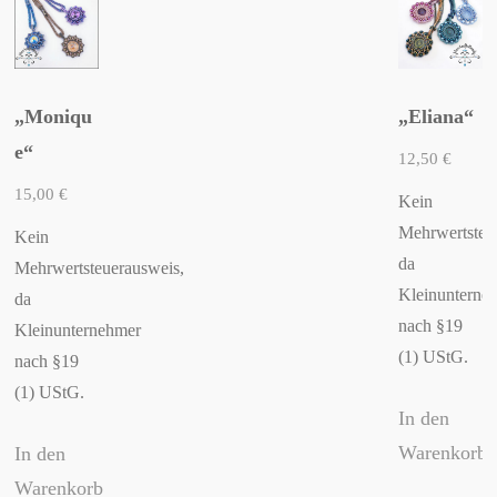
weist
mehrere
Varianten
auf.
„Moniqu
„Eliana“
Die
e“
12,50
€
Optionen
15,00
€
Kein
können
Mehrwertsteu
Kein
auf
da
Mehrwertsteuerausweis,
der
Kleinunterne
da
Produktseite
nach §19
Kleinunternehmer
gewählt
(1) UStG.
nach §19
werden
(1) UStG.
In den
Warenkorb
In den
Warenkorb