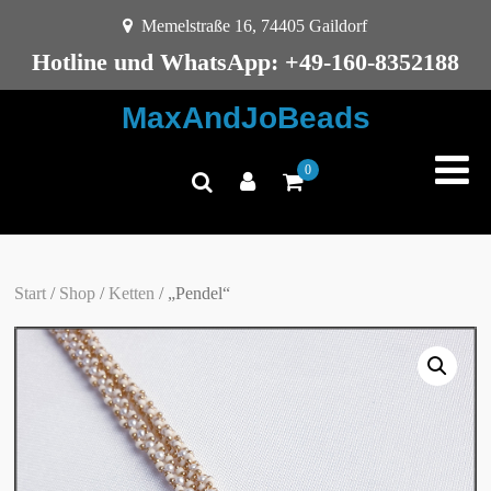
Memelstraße 16, 74405 Gaildorf
Hotline und WhatsApp: +49-160-8352188
MaxAndJoBeads
0
Start
/
Shop
/
Ketten
/ „Pendel“