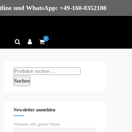
tline und WhatsApp: +49-160-8352188
0
Suchen
nach:
Suchen
Newsletter anmelden
Vorname oder ganzer Name