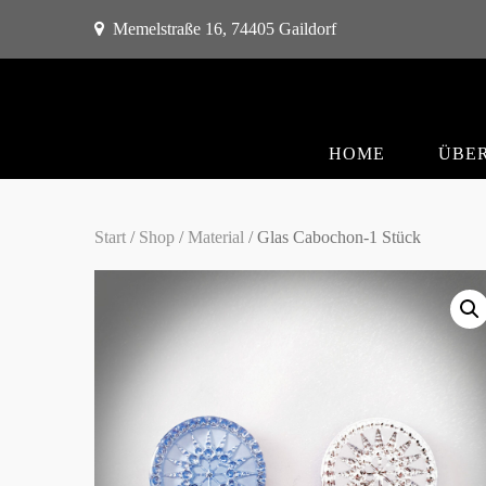
Memelstraße 16, 74405 Gaildorf
HOME
ÜBER
Start
/
Shop
/
Material
/ Glas Cabochon-1 Stück