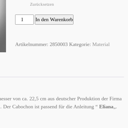
Zurücksetzen
Glas
In den Warenkorb
Cabochon-
1
Artikelnummer:
2850003
Kategorie:
Material
Stück
Menge
sser von ca. 22,5 cm aus deutscher Produktion der Firma
 . Der Cabochon ist passend für die Anleitung “
Eliana
„.