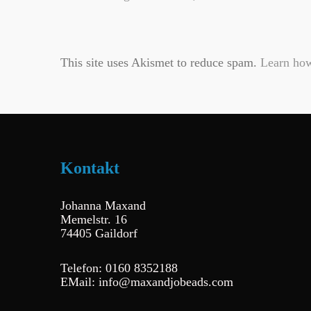
This site uses Akismet to reduce spam.
Learn how
Kontakt
Johanna Maxand
Memelstr. 16
74405 Gaildorf
Telefon: 0160 8352188
EMail: info@maxandjobeads.com