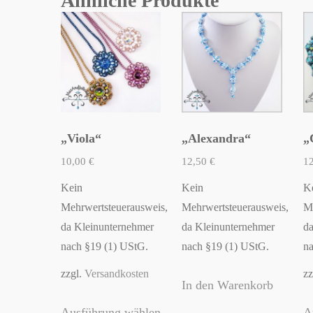
Ähnliche Produkte
„Viola“
„Alexandra“
„
10,00
€
12,50
€
1
Kein
Kein
K
Mehrwertsteuerausweis,
Mehrwertsteuerausweis,
Me
da Kleinunternehmer
da Kleinunternehmer
da
nach §19 (1) UStG.
nach §19 (1) UStG.
na
zzgl.
Versandkosten
zz
In den Warenkorb
Dieses
Ausführung wählen
A