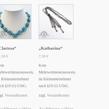
Clarissa“
„Katharina“
2,50
€
7,50
€
ein
Kein
hrwertsteuerausweis,
Mehrwertsteuerausweis,
 Kleinunternehmer
da Kleinunternehmer
ch §19 (1) UStG.
nach §19 (1) UStG.
gl.
Versandkosten
zzgl.
Versandkosten
Dieses
Dieses
usführung wählen
Ausführung wählen