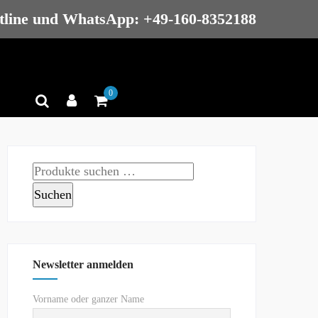
tline und WhatsApp: +49-160-8352188
0
Suchen
nach:
Suchen
Newsletter anmelden
Vorname oder ganzer Name